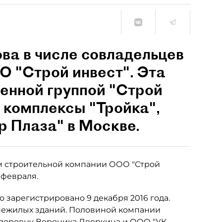
а в числе совладельцев
О "Строй инвест". Эта
енной группой "Строй
а комплексы "Тройка",
р Плаза" в Москве.
м строительной компании ООО "Строй
 февраля.
 зарегистрировано 9 декабря 2016 года.
нежилых зданий. Половиной компании
 поровну Вероника Дворкина и ООО "УК