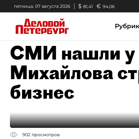
$
€
пятница, 07 августа 2026
81,41
94,06
Рубри
СМИ нашли у 
Михайлова с
бизнес
902
просмотров