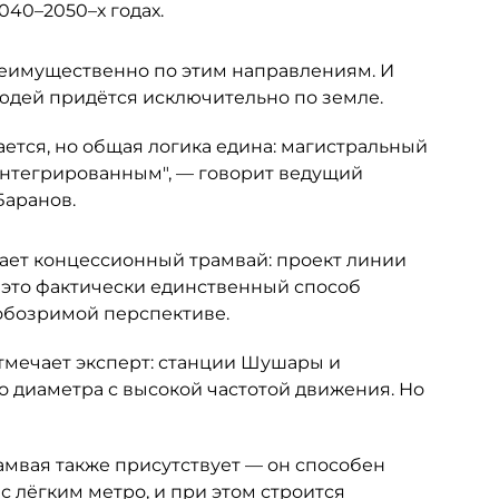
040–2050–х годах.
еимущественно по этим направлениям. И
людей придётся исключительно по земле.
ется, но общая логика едина: магистральный
интегрированным", — говорит ведущий
Баранов.
ает концессионный трамвай: проект линии
 это фактически единственный способ
 обозримой перспективе.
отмечает эксперт: станции Шушары и
о диаметра с высокой частотой движения. Но
амвая также присутствует — он способен
 лёгким метро, и при этом строится