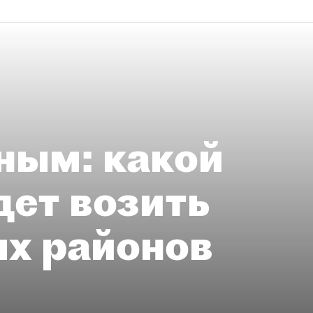
ным: какой
дет возить
ых районов