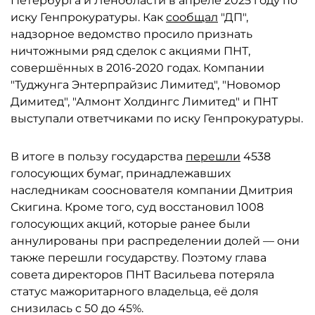
Петербурга и Ленобласти в апреле 2025 году по
иску Генпрокуратуры. Как
сообщал
"ДП",
надзорное ведомство просило признать
ничтожными ряд сделок с акциями ПНТ,
совершённых в 2016-2020 годах. Компании
"Туджунга Энтерпрайзис Лимитед", "Новомор
Димитед", "Алмонт Холдингс Лимитед" и ПНТ
выступали ответчиками по иску Генпрокуратуры.
В итоге в пользу государства
перешли
4538
голосующих бумаг, принадлежавших
наследникам сооснователя компании Дмитрия
Скигина. Кроме того, суд восстановил 1008
голосующих акций, которые ранее были
аннулированы при распределении долей — они
также перешли государству. Поэтому глава
совета директоров ПНТ Васильева потеряла
статус мажоритарного владельца, её доля
снизилась с 50 до 45%.