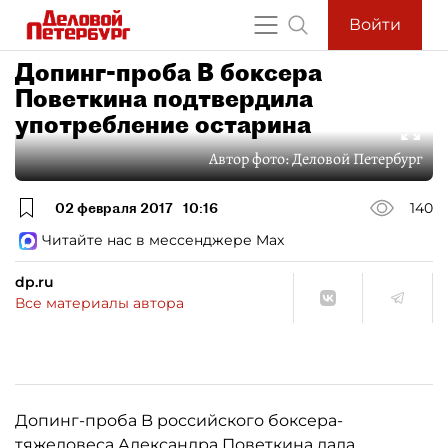
Войти
Допинг-проба B боксера
Поветкина подтвердила
употребление остарина
Автор фото:
Деловой Петербург
02 февраля 2017
10:16
140
Читайте нас в мессенджере Max
dp.ru
Все материалы автора
Допинг-проба B российского боксера-
тяжеловеса
Александра Поветкина
дала