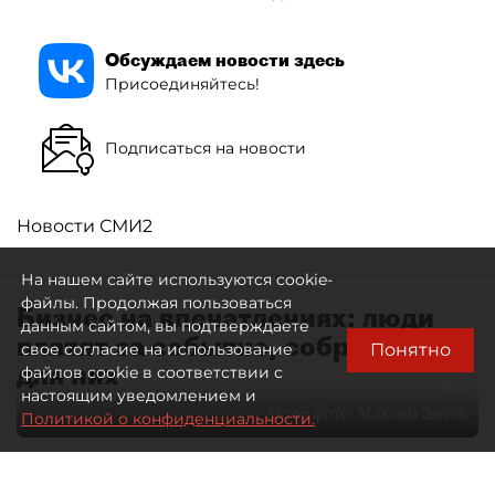
Обсуждаем новости здесь
Присоединяйтесь!
Подписаться на новости
Новости СМИ2
На нашем сайте используются cookie-
файлы. Продолжая пользоваться
Бизнес на впечатлениях: люди
данным сайтом, вы подтверждаете
платят за событие, собранное
Понятно
свое согласие на использование
для них
файлов cookie в соответствии с
настоящим уведомлением и
Автор фото:
Максим Змеев
Политикой о конфиденциальности.
04 августа 2026
15:51
4528