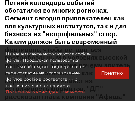
Летний календарь событий
обогатился во многих регионах.
Сегмент сегодня привлекателен как
для культурных институтов, так и для
бизнеса из "непрофильных" сфер.
Каким должен быть современный
фестиваль, чтобы оставаться
На нашем сайте используются cookie-
востребованным в условиях высокой
файлы. Продолжая пользоваться
конкуренции, а также почему зритель
данным сайтом, вы подтверждаете
стал требовательнее и как
Понятно
свое согласие на использование
персонализация влияет на
файлов cookie в соответствии с
настоящим уведомлением и
устойчивость форматов, "ДП"
Политикой о конфиденциальности.
рассказал глава компании "Афиша"
Евгений Сидоров.
В какой момент лето перестало быть мёртвым
сезоном в сфере культурных событий?