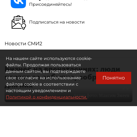
Присоединяйтесь!
Подписаться на новости
Новости СМИ2
На нашем сайте используются cookie-
файлы. Продолжая пользоваться
Бизнес на впечатлениях: люди
данным сайтом, вы подтверждаете
платят за событие, собранное
Понятно
свое согласие на использование
для них
файлов cookie в соответствии с
настоящим уведомлением и
Автор фото:
Максим Змеев
Политикой о конфиденциальности.
04 августа 2026
15:51
3124
Читайте нас в мессенджере Max
dp.ru