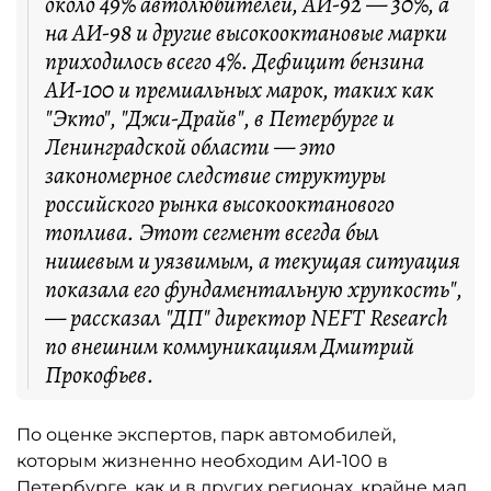
около 49% автолюбителей, АИ-92 — 30%, а
на АИ-98 и другие высокооктановые марки
приходилось всего 4%. Дефицит бензина
АИ-100 и премиальных марок, таких как
"Экто", "Джи-Драйв", в Петербурге и
Ленинградской области — это
закономерное следствие структуры
российского рынка высокооктанового
топлива. Этот сегмент всегда был
нишевым и уязвимым, а текущая ситуация
показала его фундаментальную хрупкость",
— рассказал "ДП" директор NEFT Research
по внешним коммуникациям Дмитрий
Прокофьев.
По оценке экспертов, парк автомобилей,
которым жизненно необходим АИ-100 в
Петербурге, как и в других регионах, крайне мал