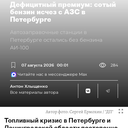
Дефицитный премиум: сотый
бензин исчез с АЗС в
Петербурге
Автозаправочные станции в
Петербурге остались без бензина
АИ-100
07 августа 2026
00:01
284
Читайте нас в мессенджере Max
Антон Хлыщенко
Все материалы автора
Автор фото:
Сергей Ермохин / "ДП"
Топливный кризис в Петербурге и
Ленинградской области постепенно