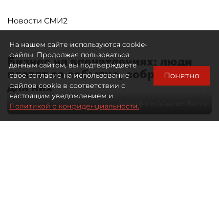
Новости СМИ2
На нашем сайте используются cookie-
файлы. Продолжая пользоваться
Бизнес на впечатлениях: люди
данным сайтом, вы подтверждаете
платят за событие, собранное
Понятно
свое согласие на использование
для них
файлов cookie в соответствии с
настоящим уведомлением и
Автор фото:
Максим Змеев
Политикой о конфиденциальности.
04 августа 2026
15:51
1206
Читайте нас в мессенджере Max
dp.ru
Все материалы автора
Летний календарь событий
обогатился во многих регионах.