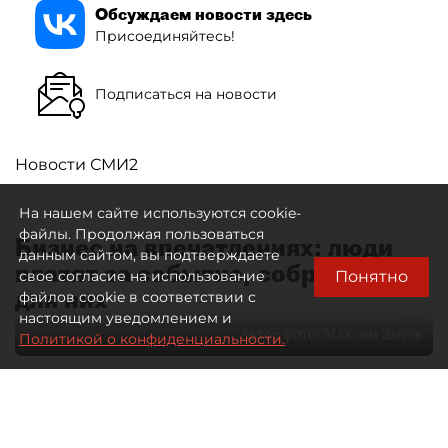
Обсуждаем новости здесь
Присоединяйтесь!
Подписаться на новости
Новости СМИ2
На нашем сайте используются cookie-
файлы. Продолжая пользоваться
Бизнес на впечатлениях: люди
данным сайтом, вы подтверждаете
платят за событие, собранное
Понятно
свое согласие на использование
для них
файлов cookie в соответствии с
настоящим уведомлением и
Автор фото:
Максим Змеев
Политикой о конфиденциальности.
04 августа 2026
15:51
4278
Читайте нас в мессенджере Max