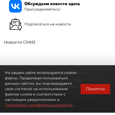
Обсуждаем новости здесь
Присоединяйтесь!
Подписаться на новости
Новости СМИ2
Самостоятельными стали:
На нашем сайте используются cookie-
петербуржцы всё чаще ездят
файлы. Продолжая пользоваться
данным сайтом, вы подтверждаете
в Турцию без покупки туров
Понятно
свое согласие на использование
файлов cookie в соответствии с
Петербуржцы стали чаще отдыхать в
настоящим уведомлением и
Турции без покупки туров
Политикой о конфиденциальности.