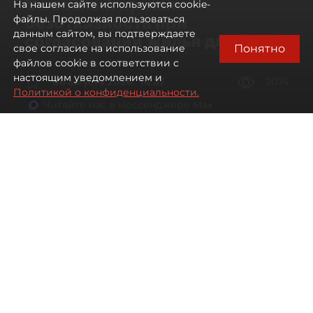
Смольный проявил
На нашем сайте используются cookie-
безотказность при
файлы. Продолжая пользоваться
данным сайтом, вы подтверждаете
согласовании жилья для ЛСР
Понятно
свое согласие на использование
файлов cookie в соответствии с
настоящим уведомлением и
06 августа 2026
16:37
2074
Политикой о конфиденциальности.
Читайте нас в мессенджере Max
Павел Никифоров, Евгения Иванова
Все материалы автора
Автор фото:
Сергей Ермохин / "ДП"
"Группа ЛСР" оказалась главным бенефициаром
второго в 2026 году заседания
Градостроительной комиссии Петербурга.