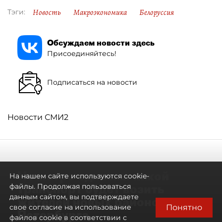
Новость
Макроэкономика
Белоруссия
Тэги:
Обсуждаем новости здесь
Присоединяйтесь!
Подписаться на новости
Новости СМИ2
Не метро единым: какой
На нашем сайте используются cookie-
транспорт будет возить
файлы. Продолжая пользоваться
данным сайтом, вы подтверждаете
жителей новых районов
Понятно
свое согласие на использование
Петербурга
файлов cookie в соответствии с