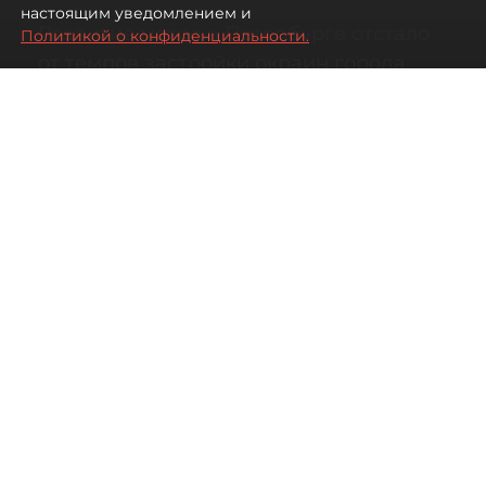
настоящим уведомлением и
Развитие метро в Петербурге отстало
Политикой о конфиденциальности.
от темпов застройки окраин города
07 августа 2026
00:44
168
Читайте нас в мессенджере Max
Дарья Кильцова
Все материалы автора
Автор фото:
KIRILL SFOTOZ/Shutterstock/FOTODOM
На какой транспорт уповать жителям
новых быстрорастущих районов
Петербурга.
Несмотря на то что с метростроением в городе