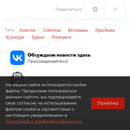
Поделиться:
Новость
События
Фестиваль
Праздники
Тэги:
Культура
Туризм
Интервью
Обсуждаем новости здесь
Присоединяйтесь!
Подписаться на новости
На нашем сайте используются cookie-
файлы. Продолжая пользоваться
данным сайтом, вы подтверждаете
Новости СМИ2
Понятно
свое согласие на использование
файлов cookie в соответствии с
настоящим уведомлением и
Политикой о конфиденциальности.