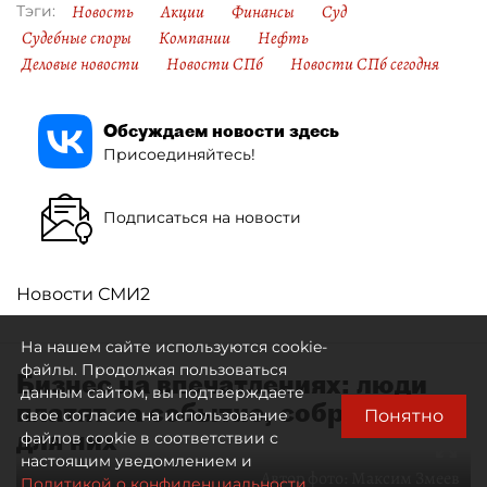
Новость
Акции
Финансы
Суд
Тэги:
Судебные споры
Компании
Нефть
Деловые новости
Новости СПб
Новости СПб сегодня
Обсуждаем новости здесь
Присоединяйтесь!
Подписаться на новости
Новости СМИ2
На нашем сайте используются cookie-
файлы. Продолжая пользоваться
Бизнес на впечатлениях: люди
данным сайтом, вы подтверждаете
платят за событие, собранное
Понятно
свое согласие на использование
для них
файлов cookie в соответствии с
настоящим уведомлением и
Автор фото:
Максим Змеев
Политикой о конфиденциальности.