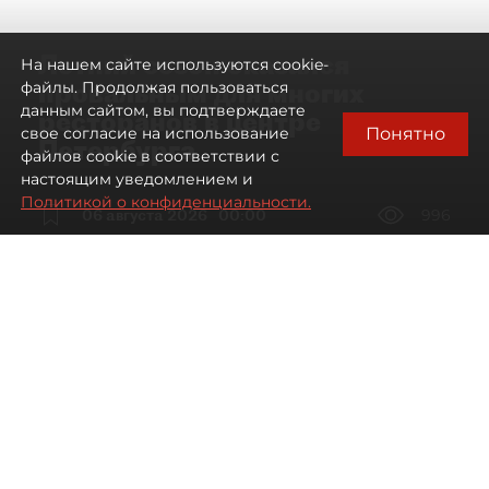
Летний сезон оказался
На нашем сайте используются cookie-
провальным для многих
файлы. Продолжая пользоваться
данным сайтом, вы подтверждаете
ресторанов в центре
Понятно
свое согласие на использование
Петербурга
файлов cookie в соответствии с
настоящим уведомлением и
Политикой о конфиденциальности.
06 августа 2026
00:00
996
Читайте нас в мессенджере Max
Дарья Дмитриева
Все материалы автора
Автор фото:
Мартьян Фролов / "ДП"
Петербургские рестораторы
столкнулись со снижением трафика
и доходов, особенно на Невском