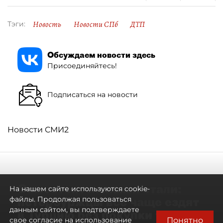
Новость
Новости СПб
ДТП
Тэги:
Обсуждаем новости здесь
Присоединяйтесь!
Подписаться на новости
Новости СМИ2
Самостоятельными стали:
На нашем сайте используются cookie-
петербуржцы всё чаще ездят
файлы. Продолжая пользоваться
данным сайтом, вы подтверждаете
в Турцию без покупки туров
Понятно
свое согласие на использование