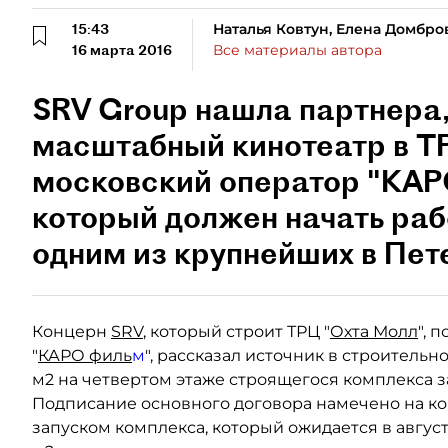
15:43
Наталья Ковтун, Елена Домбро
16 марта 2016
Все материалы автора
SRV Group нашла партнера,
масштабный кинотеатр в ТР
московский оператор "КАРО
который должен начать рабо
одним из крупнейших в Пет
Концерн
SRV
, который строит ТРЦ "
Охта Молл
", 
"
КАРО филь
м
", рассказал источник в строительн
м2 на четвертом этаже строящегося комплекса з
Подписание основного договора намечено на кон
запуском комплекса, который ожидается в августе