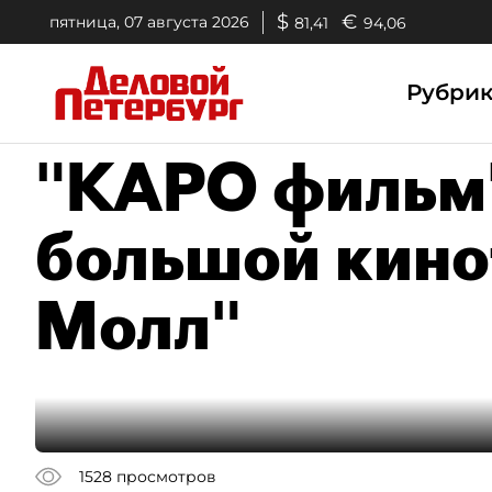
$
€
пятница, 07 августа 2026
81,41
94,06
Рубри
"КАРО фильм"
большой кино
Молл"
1528
просмотров