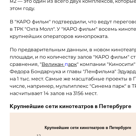
м2 — это один из всего двух комплексов, котор
этом году.
В "КАРО фильм" подтвердили, что ведут перегов
в ТРК "Охта Молл". У "КАРО фильм" восемь киноте
крупнейших операторов кинопроката.
По предварительным данным, в новом кинотеатре
площади, и по количеству залов "КАРО фильм" с
сравнения, "
Великан
п
арк
" компании "Киносити
Федора Бондарчука и главы "Ленфильма" Эдуарда
на 1 тыс. мест. Самые же масштабные проекты в 
числе, например, мультиплекс "Синема парк" в Т
насчитывает 14 залов на 3156 мест.
Крупнейшие сети кинотеатров в Петербурге
Крупнейшие сети кинотеатров в Петербурге