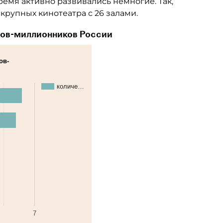
емя активно развивались немногие. Так,
 крупных кинотеатра с 26 залами.
дов-миллионников России
ов-
количе…
7