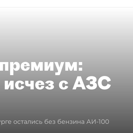
премиум:
 исчез с АЗС
рге остались без бензина АИ-100