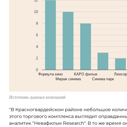
12
10
8
6
4
2
0
Формула кино
КАРО фильм
Люксор
Мираж синема
Синема парк
Источник: данные компаний
"В Красногвардейском районе небольшое колич
этого торгового комплекса выглядит оправданны
аналитик "Невафильм Research". В то же время о