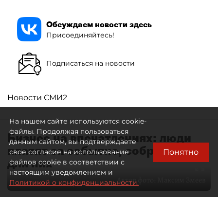
Обсуждаем новости здесь
Присоединяйтесь!
Подписаться на новости
Новости СМИ2
На нашем сайте используются cookie-
файлы. Продолжая пользоваться
Бизнес на впечатлениях: люди
данным сайтом, вы подтверждаете
платят за событие, собранное
Понятно
свое согласие на использование
для них
файлов cookie в соответствии с
настоящим уведомлением и
Автор фото:
Максим Змеев
Политикой о конфиденциальности.
04 августа 2026
15:51
4538