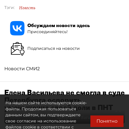
Новость
Тэги:
Обсуждаем новости здесь
Присоединяйтесь!
Подписаться на новости
Новости СМИ2
Елена Васильева не смогла в суде
Петербурга оспорить
На нашем сайте используются cookie-
уменьшение своей доли в ПНТ
файлы. Продолжая пользоваться
данным сайтом, вы подтверждаете
Автор фото:
Ваганов Антон / "ДП"
Понятно
свое согласие на использование
файлов cookie в соответствии с