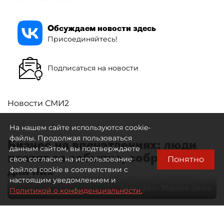
Обсуждаем новости здесь
Присоединяйтесь!
Подписаться на новости
Новости СМИ2
На нашем сайте используются cookie-
файлы. Продолжая пользоваться
Бизнес на впечатлениях: люди
данным сайтом, вы подтверждаете
платят за событие, собранное
Понятно
свое согласие на использование
для них
файлов cookie в соответствии с
настоящим уведомлением и
Автор фото:
Максим Змеев
Политикой о конфиденциальности.
04 августа 2026
15:51
1697