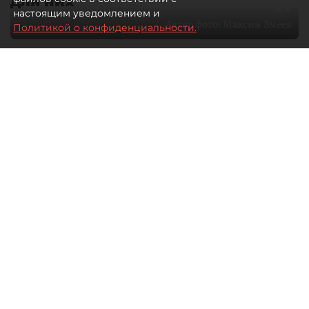
настоящим уведомлением и
Автор фото:
Максим Змеев
Политикой о конфиденциальности.
04 августа 2026
15:51
4263
Читайте нас в мессенджере Max
dp.ru
Все материалы автора
Летний календарь событий
обогатился во многих регионах.
Сегмент сегодня привлекателен как
для культурных институтов, так и для
бизнеса из "непрофильных" сфер.
Каким должен быть современный
фестиваль, чтобы оставаться
востребованным в условиях высокой
конкуренции, а также почему зритель