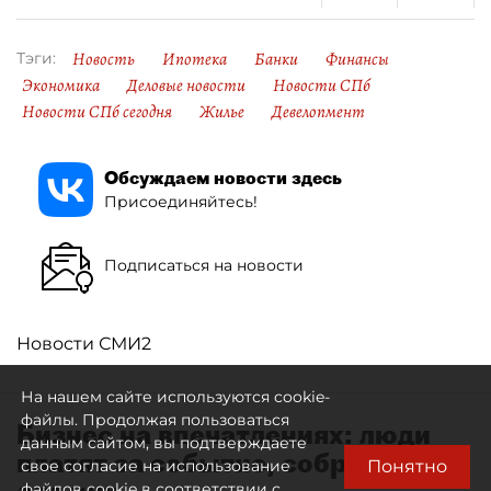
Новость
Ипотека
Банки
Финансы
Тэги:
Экономика
Деловые новости
Новости СПб
Новости СПб сегодня
Жилье
Девелопмент
Обсуждаем новости здесь
Присоединяйтесь!
Подписаться на новости
Новости СМИ2
На нашем сайте используются cookie-
файлы. Продолжая пользоваться
Бизнес на впечатлениях: люди
данным сайтом, вы подтверждаете
платят за событие, собранное
Понятно
свое согласие на использование
для них
файлов cookie в соответствии с