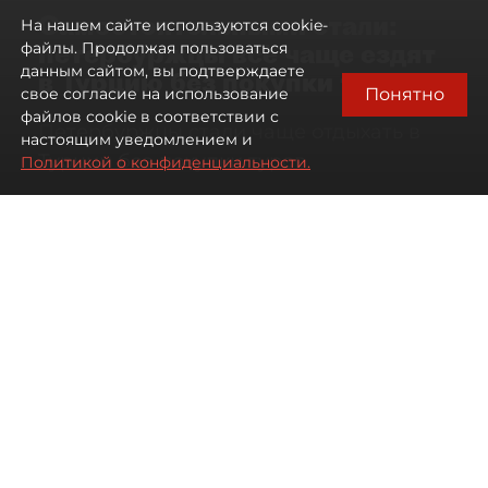
Самостоятельными стали:
На нашем сайте используются cookie-
петербуржцы всё чаще ездят
файлы. Продолжая пользоваться
данным сайтом, вы подтверждаете
в Турцию без покупки туров
Понятно
свое согласие на использование
файлов cookie в соответствии с
Петербуржцы стали чаще отдыхать в
настоящим уведомлением и
Турции без покупки туров
Политикой о конфиденциальности.
08 августа 2026
00:05
1834
Читайте нас в мессенджере Max
Дарья Дмитриева
Все материалы автора
Автор фото:
Михаил Тихонов / "ДП"
Петербуржцы стали чаще
бронировать отдых в Турции