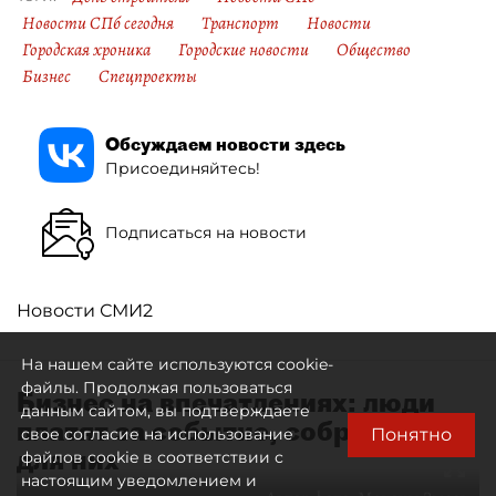
Новости СПб сегодня
Транспорт
Новости
Городская хроника
Городские новости
Общество
Бизнес
Спецпроекты
Обсуждаем новости здесь
Присоединяйтесь!
Подписаться на новости
Новости СМИ2
На нашем сайте используются cookie-
файлы. Продолжая пользоваться
Бизнес на впечатлениях: люди
данным сайтом, вы подтверждаете
платят за событие, собранное
Понятно
свое согласие на использование
для них
файлов cookie в соответствии с
настоящим уведомлением и