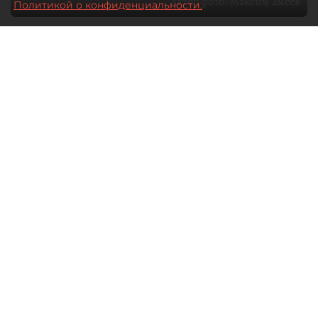
Автор фото:
Максим Змеев
Политикой о конфиденциальности.
04 августа 2026
15:51
2185
Читайте нас в мессенджере Max
dp.ru
Все материалы автора
Летний календарь событий
обогатился во многих регионах.
Сегмент сегодня привлекателен как
для культурных институтов, так и для
бизнеса из "непрофильных" сфер.
Каким должен быть современный
фестиваль, чтобы оставаться
востребованным в условиях высокой
конкуренции, а также почему зритель
стал требовательнее и как