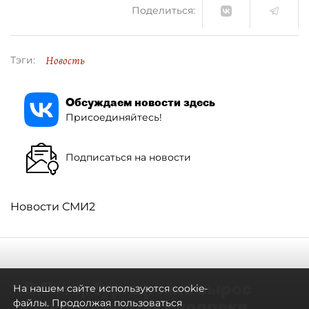
Поделиться:
Новость
Тэги:
Обсуждаем новости здесь
Присоединяйтесь!
Подписаться на новости
Новости СМИ2
В Петербурге резко вырос
На нашем сайте используются cookie-
спрос на ипотеку вопреки
файлы. Продолжая пользоваться