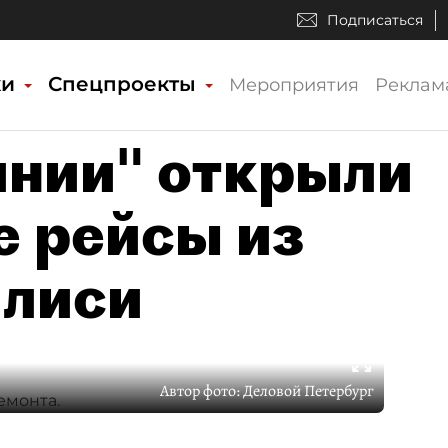
Подписаться
ки
Спецпроекты
Мероприятия
Реклам
инии" открыли
 рейсы из
илиси
Автор фото:
Деловой Петербург