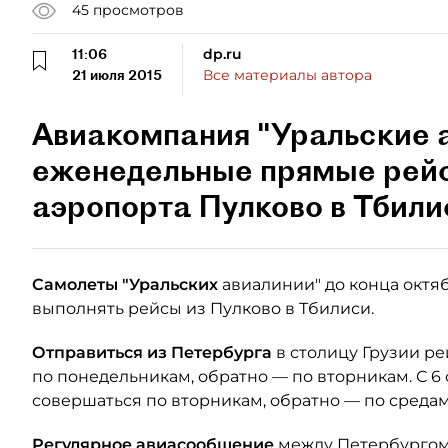
45
просмотров
11:06
dp.ru
21 июля 2015
Все материалы автора
Авиакомпания "Уральские 
еженедельные прямые рейс
аэропорта Пулково в Тбили
Самолеты "Уральских
авиалинии" до конца октяб
выполнять рейсы из Пулково в Тбилиси.
Отправиться из Петербурга
в столицу Грузии р
по понедельникам, обратно — по вторникам. С 6
совершаться по вторникам, обратно — по средам
Регулярное авиасообщение
между Петербургом