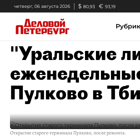
$
€
четверг, 06 августа 2026
80,93
93,19
Рубри
"Уральские л
еженедельные
Пулково в Тб
Открытие старого терминала Пулково, после ремонта.