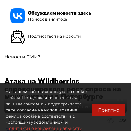
Обсуждаем новости здесь
Присоединяйтесь!
Подписаться на новости
Новости СМИ2
Атака на Wildberries
спровоцировала рост спроса на
На нашем сайте используются cookie-
мини–склады в Петербурге
файлы. Продолжая пользоваться
данным сайтом, вы подтверждаете
Автор фото:
Stokkete / Shutterstock / FOTODOM
Понятно
свое согласие на использование
файлов cookie в соответствии с
10 августа 2026
00:03
456
настоящим уведомлением и
Политикой о конфиденциальности.
Читайте нас в мессенджере Max