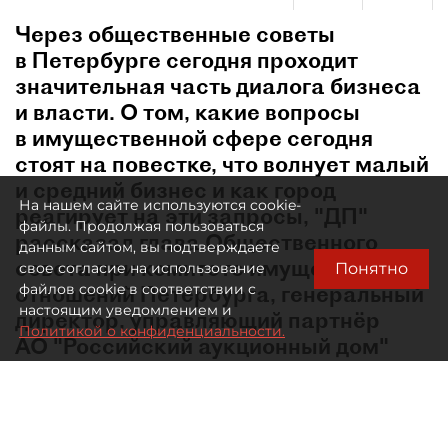
Через общественные советы
в Петербурге сегодня проходит
значительная часть диалога бизнеса
и власти. О том, какие вопросы
в имущественной сфере сегодня
стоят на повестке, что волнует малый
и средний бизнес и как город
На нашем сайте используются cookie-
реагирует на эти запросы, "ДП"
файлы. Продолжая пользоваться
рассказал глава Общественного
данным сайтом, вы подтверждаете
совета при комитете имущественных
Понятно
свое согласие на использование
отношений Петербурга, генеральный
файлов cookie в соответствии с
настоящим уведомлением и
директор, управляющий партнёр
Политикой о конфиденциальности.
АО "Российский аукционный дом"
Андрей Степаненко.
Сегодня мы говорим не про крупный бизнес