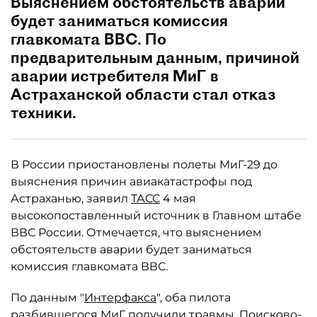
Выяснением обстоятельств аварии
будет заниматься комиссия
главкомата ВВС. По
предварительным данным, причиной
аварии истребителя МиГ в
Астраханской области стал отказ
техники.
В России приостановлены полеты МиГ-29 до
выяснения причин авиакатастрофы под
Астраханью, заявил
ТАСС
4 мая
высокопоставленный источник в Главном штабе
ВВС России. Отмечается, что выяснением
обстоятельств аварии будет заниматься
комиссия главкомата ВВС.
По данным "
Интерфакса
", оба пилота
разбившегося МиГ получили травмы. Поисково-