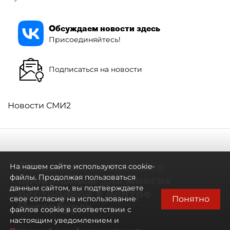
Обсуждаем новости здесь
Присоединяйтесь!
Подписаться на новости
Новости СМИ2
Летний сезон оказался
На нашем сайте используются cookie-
провальным для многих
файлы. Продолжая пользоваться
данным сайтом, вы подтверждаете
ресторанов в центре
Понятно
свое согласие на использование
Петербурга
файлов cookie в соответствии с
настоящим уведомлением и