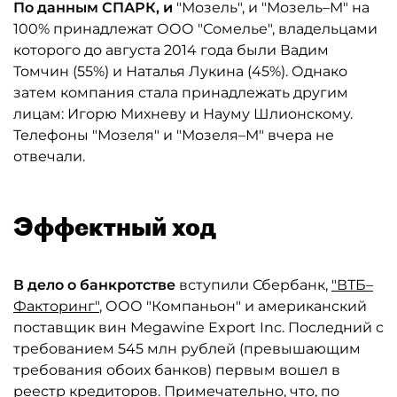
По данным СПАРК, и
"Мозель", и "Мозель–М" на
100% принадлежат ООО "Сомелье", владельцами
которого до августа 2014 года были Вадим
Томчин (55%) и Наталья Лукина (45%). Однако
затем компания стала принадлежать другим
лицам: Игорю Михневу и Науму Шлионскому.
Телефоны "Мозеля" и "Мозеля–М" вчера не
отвечали.
Эффектный ход
В дело о банкротстве
вступили Сбербанк,
"ВТБ–
Факторинг"
, ООО "Компаньон" и американский
поставщик вин Megawine Export Inc. Последний с
требованием 545 млн рублей (превышающим
требования обоих банков) первым вошел в
реестр кредиторов. Примечательно, что, по