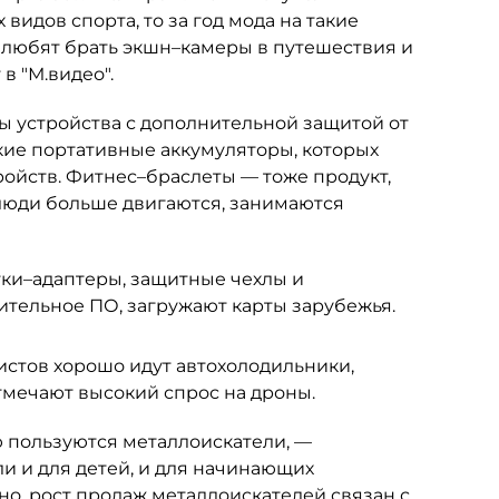
идов спорта, то за год мода на такие
 любят брать экшн–камеры в путешествия и
в "М.видео".
 устройства с дополнительной защитой от
кие портативные аккумуляторы, которых
ройств. Фитнес–браслеты — тоже продукт,
 люди больше двигаются, занимаются
тки–адаптеры, защитные чехлы и
тельное ПО, загружают карты зарубежья.
истов хорошо идут автохолодильники,
отмечают высокий спрос на дроны.
пользуются металлоискатели, —
и и для детей, и для начинающих
но, рост продаж металлоискателей связан с