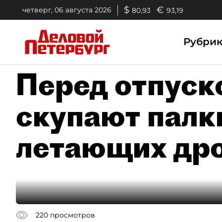
$
€
четверг, 06 августа 2026
80,93
93,19
Рубри
Перед отпуск
скупают палк
летающих др
220
просмотров