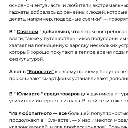
основном энтузиасты и любители экстремальных в
гаджеты добралась до семейных людей, которые
делать, например, подводные съемки", — говорят 
В "
Связном
" добавляют, что
летом востребованы
влаги, также у путешественников популярны ем
хватает на полноценную зарядку нескольких уст
который хорошо покупают в теплое время года:
физкультурой.
А вот в
"Евросети"
ко всему прочему берут розе
прокачивают смартфоны: устанавливают дополни
В "
Юлмарте
" среди товаров
для дачников и тур
усилители интернет–сигнала. В этой сети тоже 
"Из любопытного — все
большей популярностью 
продолжают в "Юлмарте". — У нас имеются модел
кладоискателей, и для профессионалов". Возмож