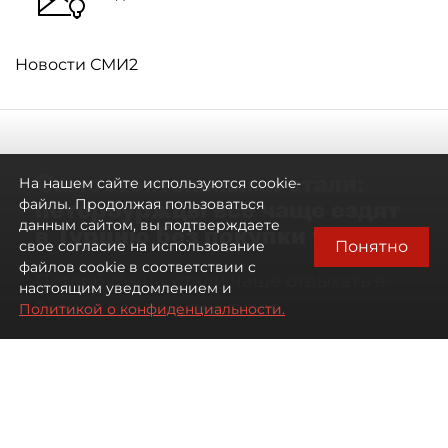
Новости СМИ2
Самостоятельными стали:
На нашем сайте используются cookie-
петербуржцы всё чаще ездят
файлы. Продолжая пользоваться
данным сайтом, вы подтверждаете
в Турцию без покупки туров
Понятно
свое согласие на использование
файлов cookie в соответствии с
Петербуржцы стали чаще отдыхать в
настоящим уведомлением и
Турции без покупки туров
Политикой о конфиденциальности.
08 августа 2026
00:05
798
Читайте нас в мессенджере Max
Дарья Дмитриева