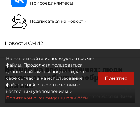
Присоединяйтесь!
Подписаться на новости
Новости СМИ2
На нашем сайте используются cookie-
файлы. Продолжая пользоваться
Бизнес на впечатлениях: люди
данным сайтом, вы подтверждаете
платят за событие, собранное
Понятно
свое согласие на использование
для них
файлов cookie в соответствии с
настоящим уведомлением и
Автор фото:
Максим Змеев
Политикой о конфиденциальности.
04 августа 2026
15:51
4392
Читайте нас в мессенджере Max
dp.ru