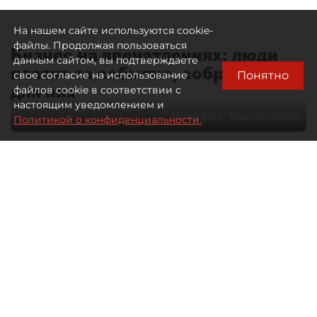
На нашем сайте используются cookie-
файлы. Продолжая пользоваться
Бизнес на впечатлениях: люди
данным сайтом, вы подтверждаете
платят за событие, собранное
Понятно
свое согласие на использование
для них
файлов cookie в соответствии с
настоящим уведомлением и
Автор фото:
Максим Змеев
Политикой о конфиденциальности.
04 августа 2026
15:51
932
Читайте нас в мессенджере Max
dp.ru
Все материалы автора
Летний календарь событий
обогатился во многих регионах.
Сегмент сегодня привлекателен как
для культурных институтов, так и для