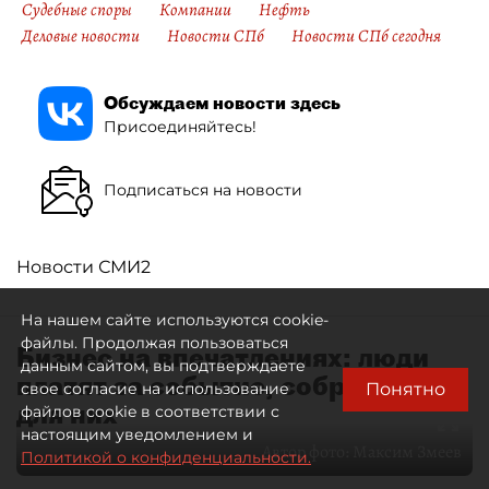
Судебные споры
Компании
Нефть
Деловые новости
Новости СПб
Новости СПб сегодня
Обсуждаем новости здесь
Присоединяйтесь!
Подписаться на новости
Новости СМИ2
На нашем сайте используются cookie-
файлы. Продолжая пользоваться
Бизнес на впечатлениях: люди
данным сайтом, вы подтверждаете
платят за событие, собранное
Понятно
свое согласие на использование
для них
файлов cookie в соответствии с
настоящим уведомлением и
Автор фото:
Максим Змеев
Политикой о конфиденциальности.