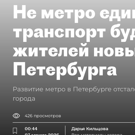
Не метро еди
транспорт бу
жителей нов
Петербурга
Развитие метро в Петербурге отстал
города
426
просмотров
00:44
Дарья Кильцова