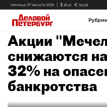
$
€
пятница, 07 августа 2026
81,41
94,06
Рубри
Акции "Мечел
снижаются на
32% на опасе
банкротства