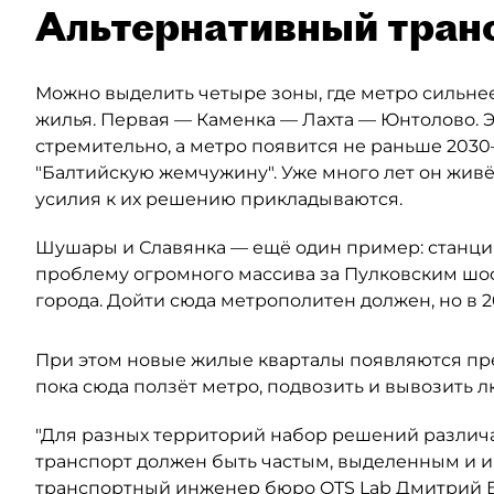
Альтернативный тран
Можно выделить четыре зоны, где метро сильнее
жилья. Первая — Каменка — Лахта — Юнтолово. Э
стремительно, а метро появится не раньше 2030–
"Балтийскую жемчужину". Уже много лет он живё
усилия к их решению прикладываются.
Шушары и Славянка — ещё один пример: станция
проблему огромного массива за Пулковским шос
города. Дойти сюда метрополитен должен, но в 2
При этом новые жилые кварталы появляются пр
пока сюда ползёт метро, подвозить и вывозить 
"Для разных территорий набор решений различа
транспорт должен быть частым, выделенным и 
транспортный инженер бюро OTS Lab Дмитрий 