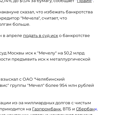
,14%, до $1,04 за бумагу, сообщает
"
Прайм
"
.
накануне сказал, что избежать банкротства
редитор "Мечела", считает, что
олгам больше.
н в апреле
подать в суд иск
о банкротстве
уд Москвы иск к "Мечелу" на 50,2 млрд
ности предъявить иск к металлургической
вы взыскал с ОАО "Челябинский
ис" группы "Мечел" более 954 млн рублей
уации из-за миллиардных долгов с чистым
 приходится на
Газпромбанк
, ВТБ и
Сбербан
к
.