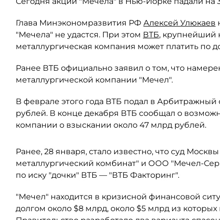
Сегодня акции "Мечела" в Нью-Йорке падали на 32
Глава Минэкономразвития РФ
Алексей Улюкаев
"Мечела" не удастся. При этом
ВТБ
, крупнейший к
металлургическая компания может платить по д
Ранее ВТБ официально заявил о том, что намере
металлургической компании "Мечел".
В феврале этого года ВТБ подал в Арбитражный с
рублей. В конце декабря ВТБ сообщал о возмож
компании о взыскании около 47 млрд рублей.
Ранее, 28 января, стало известно, что суд Моск
металлургический комбинат" и ООО "Мечел-Серв
по иску "дочки" ВТБ — "ВТБ Факторинг".
"Мечел" находится в кризисной финансовой сит
долгом около $8 млрд, около $5 млрд из которых