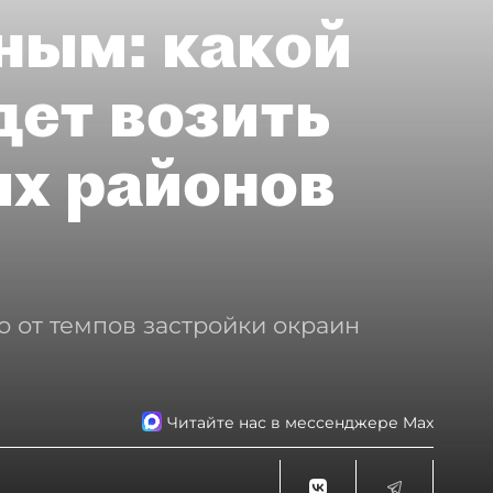
ным: какой
дет возить
ых районов
о от темпов застройки окраин
Читайте нас в мессенджере Max