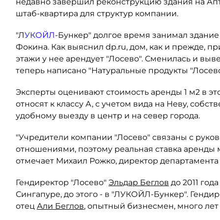
недавно завершил реконструкцию здания на Апт
штаб-квартира для структур компании.
"Л
УКОЙЛ
-Бункер" долгое время занимал здание
Фокина. Как выяснил dp.ru, дом, как и прежде, 
этажи у нее арендует "Лосево". Сменилась и выв
теперь написано "Натуральные продукты "Лосево
Эксперты оценивают стоимость аренды 1 м2 в это
относят к классу А, с учетом вида на Неву, собст
удобному выезду в центр и на север города.
"Учредители компании "Лосево" связаны с рук
отношениями, поэтому реальная ставка аренды 
отмечает Михаил Рожко, директор департамент
Гендиректор "Лосево"
Эльдар Беглов
до 2011 год
Сингапуре, до этого - в "ЛУКОЙЛ-Бункер". Генд
отец
Али Беглов
, опытный бизнесмен, много лет