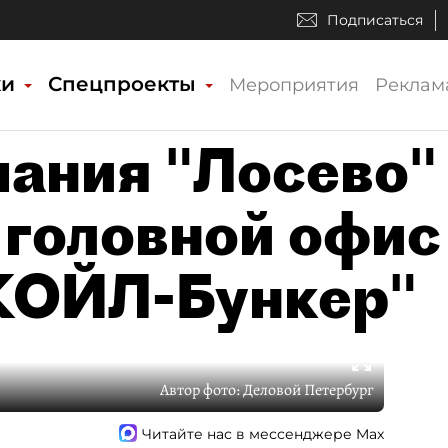
Подписаться
ки
Спецпроекты
Мероприятия
Реклам
ания "Лосево"
 головной офис
УКОЙЛ-Бункер"
Автор фото:
Деловой Петербург
Читайте нас в мессенджере Max