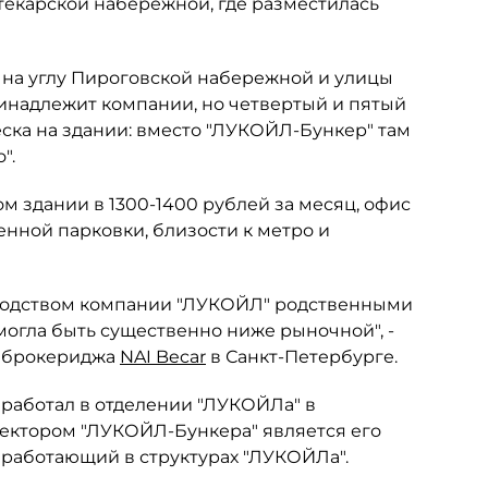
екарской набережной, где разместилась
 на углу Пироговской набережной и улицы
принадлежит компании, но четвертый и пятый
еска на здании: вместо "ЛУКОЙЛ-Бункер" там
".
м здании в 1300-1400 рублей за месяц, офис
венной парковки, близости к метро и
оводством компании "ЛУКОЙЛ" родственными
могла быть существенно ниже рыночной", -
а брокериджа
NAI Becar
в Санкт-Петербурге.
а работал в отделении "ЛУКОЙЛа" в
иректором "ЛУКОЙЛ-Бункера" является его
 работающий в структурах "ЛУКОЙЛа".