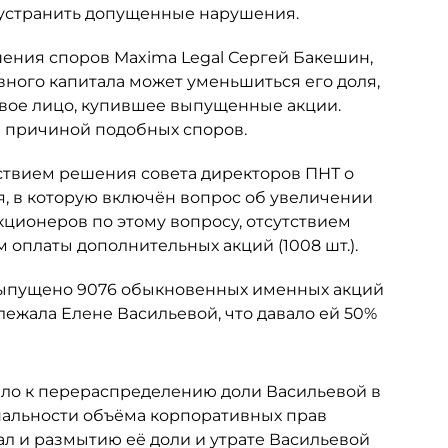
 устранить допущенные нарушения.
шения споров Maxima Legal Сергей Бакешин,
вного капитала может уменьшиться его доля,
овое лицо, купившее выпущенные акции.
ся причиной подобных споров.
ствием решения совета директоров ПНТ о
я, в которую включён вопрос об увеличении
кционеров по этому вопросу, отсутствием
 оплаты дополнительных акций (1008 шт.).
 выпущено 9076 обыкновенных именных акций
ежала Елене Васильевой, что давало ей 50%
ело к перераспределению доли Васильевой в
альности объёма корпоративных прав
ал и размытию её доли и утрате Васильевой