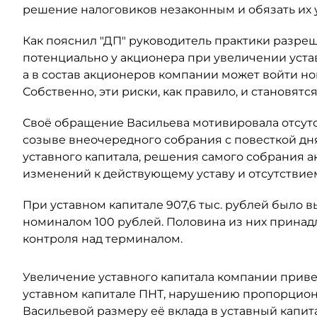
решение налоговиков незаконным и обязать их
Как пояснил "ДП" руководитель практики разре
потенциально у акционера при увеличении уста
а в состав акционеров компании может войти н
Собственно, эти риски, как правило, и становят
Своё обращение Васильева мотивировала отсут
созыве внеочередного собрания с повесткой дн
уставного капитала, решения самого собрания а
изменений к действующему уставу и отсутствием
При уставном капитале 907,6 тыс. рублей было
номиналом 100 рублей. Половина из них принадл
контроля над терминалом.
Увеличение уставного капитала компании прив
уставном капитале ПНТ, нарушению пропорцион
Васильевой размеру её вклада в уставный капит