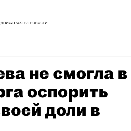
дписаться на новости
ва не смогла в
рга оспорить
воей доли в