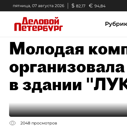
$
€
пятница, 07 августа 2026
82,17
94,84
Рубри
Молодая комп
организовала
в здании "Л
2048
просмотров