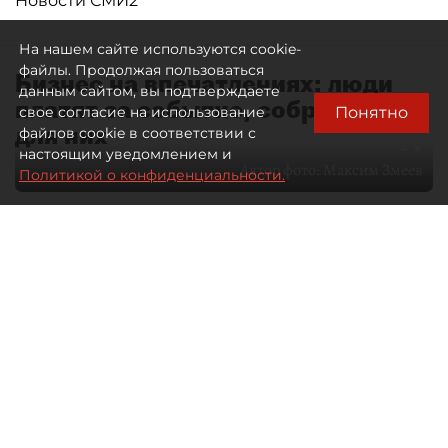
Новости СМИ2
На нашем сайте используются cookie-
файлы. Продолжая пользоваться
Бизнес на впечатлениях: люди
данным сайтом, вы подтверждаете
платят за событие, собранное
Понятно
свое согласие на использование
для них
файлов cookie в соответствии с
настоящим уведомлением и
Автор фото:
Максим Змеев
Политикой о конфиденциальности.
04 августа 2026
15:51
3211
Читайте нас в мессенджере Max
dp.ru
Все материалы автора
Летний календарь событий
обогатился во многих регионах.
Сегмент сегодня привлекателен как
для культурных институтов, так и для