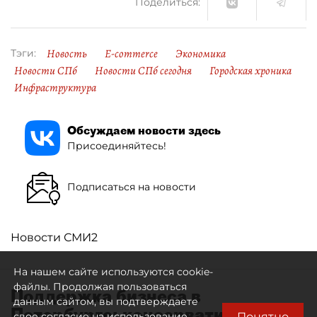
Поделиться:
Новость
E-commerce
Экономика
Тэги:
Новости СПб
Новости СПб сегодня
Городская хроника
Инфраструктура
Обсуждаем новости здесь
Присоединяйтесь!
Подписаться на новости
Новости СМИ2
На нашем сайте используются cookie-
файлы. Продолжая пользоваться
Поддержка бизнеса в
данным сайтом, вы подтверждаете
Петербурге: консервативный
Понятно
свое согласие на использование