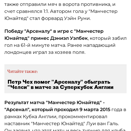
также отправили мяч в ворота противника, и
счет сравнялся 1:1. Автором гола у "Манчестер
Юнайтед" стал форвард Уэйн Руни.
Победу "Арсеналу" в игре с "Манчестер
Юнайтед" принес Дэниэл Уэлбек
, который забил
гол на 61-й минуте матча. Ранее нападающий
лондонцев играл за хозяев поля.
Читайте также:
Петр Чех помог "Арсеналу" обыграть
"Челси" в матче за Суперкубок Англии
Результат матча "Манчестер Юнайтед" -
"Арсенал", который проходил 9 марта 2015
года в
рамках Кубка Англии, прокомментировал
наставник "Манчестер Юнайтед" Луи ван Галь.
Он заявил, что этот матч и весь турнир для клуба