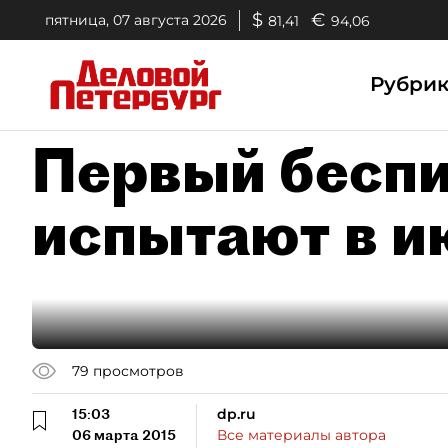
$
€
пятница, 07 августа 2026
81,41
94,06
Рубри
Первый бесп
испытают в и
79
просмотров
15:03
dp.ru
06 марта 2015
Все материалы автора