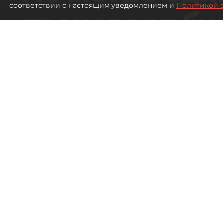
соответствии с настоящим уведомлением и
Политикой 
транспорт бу
жителей нов
Петербурга
Развитие метро в Петербурге отстал
города
436
просмотров
00:44
Дарья Кильцова
07 августа 2026
Все материалы автора