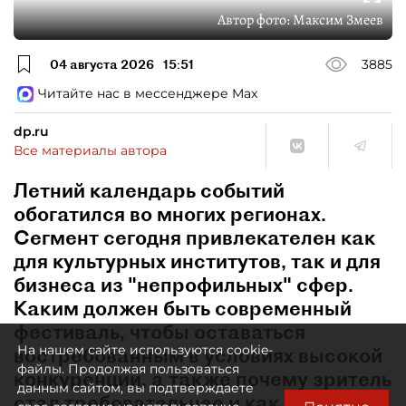
Автор фото:
Максим Змеев
04 августа 2026
15:51
3885
Читайте нас в мессенджере Max
dp.ru
Все материалы автора
Летний календарь событий
обогатился во многих регионах.
Сегмент сегодня привлекателен как
для культурных институтов, так и для
бизнеса из "непрофильных" сфер.
Каким должен быть современный
фестиваль, чтобы оставаться
На нашем сайте используются cookie-
востребованным в условиях высокой
файлы. Продолжая пользоваться
конкуренции, а также почему зритель
данным сайтом, вы подтверждаете
стал требовательнее и как