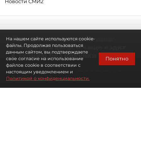
Новости СМИ2
Самостоятельными стали:
На нашем сайте используются cookie-
петербуржцы всё чаще ездят
файлы. Продолжая пользоваться
данным сайтом, вы подтверждаете
в Турцию без покупки туров
Понятно
свое согласие на использование
файлов cookie в соответствии с
Петербуржцы стали чаще отдыхать в
настоящим уведомлением и
Турции без покупки туров
Политикой о конфиденциальности.
08 августа 2026
00:05
2173
Читайте нас в мессенджере Max
Дарья Дмитриева
Все материалы автора