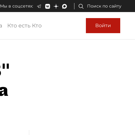
Мы в соцсетях:
Поиск по сайту
а
Кто есть Кто
Войти
"
а