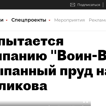
Подписаться
ки
Спецпроекты
Мероприятия
Реклам
пытается
мпанию "Воин-В
ыпанный пруд н
оликова