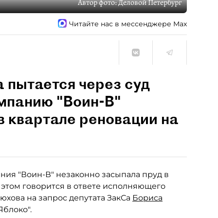
Автор фото:
Деловой Петербург
Читайте нас в мессенджере Max
 пытается через суд
мпанию "Воин-В"
в квартале реновации на
ания "Воин-В" незаконно засыпала пруд в
 этом говорится в ответе исполняющего
юхова на запрос депутата ЗакСа
Бориса
Яблоко".