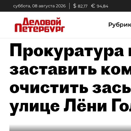
$
€
суббота, 08 августа 2026
82,17
94,84
Рубри
Прокуратура 
заставить ко
очистить зас
улице Лёни Г