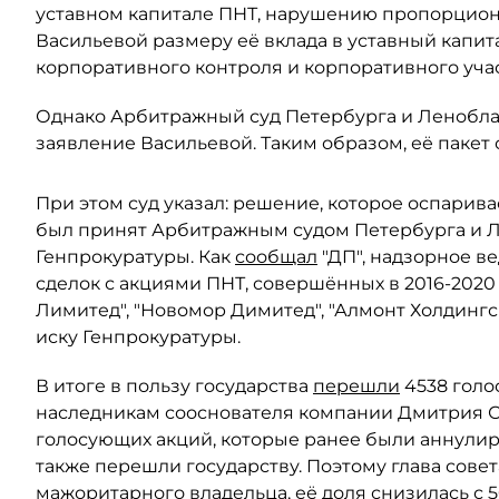
уставном капитале ПНТ, нарушению пропорцион
Васильевой размеру её вклада в уставный капит
корпоративного контроля и корпоративного учас
Однако Арбитражный суд Петербурга и Леноблас
заявление Васильевой. Таким образом, её пакет 
При этом суд указал: решение, которое оспарива
был принят Арбитражным судом Петербурга и Ле
Генпрокуратуры. Как
сообщал
"ДП", надзорное в
сделок с акциями ПНТ, совершённых в 2016-2020
Лимитед", "Новомор Димитед", "Алмонт Холдинг
иску Генпрокуратуры.
В итоге в пользу государства
перешли
4538 голо
наследникам сооснователя компании Дмитрия Ски
голосующих акций, которые ранее были аннули
также перешли государству. Поэтому глава сове
мажоритарного владельца, её доля снизилась с 5