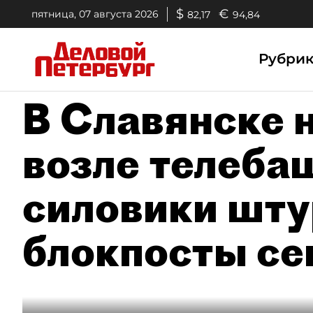
$
€
пятница, 07 августа 2026
82,17
94,84
Рубри
В Славянске 
возле телеба
силовики шт
блокпосты се