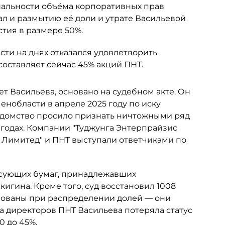
альности объёма корпоративных прав
ал и размытию её доли и утрате Васильевой
тия в размере 50%.
ти на днях отказался удовлетворить
составляет сейчас 45% акций ПНТ.
ет Васильева, основано на судебном акте. Он
нобласти в апреле 2025 году по иску
едомство просило признать ничтожными ряд
 годах. Компании "Туджунга Энтерпрайзис
с Лимитед" и ПНТ выступали ответчиками по
сующих бумаг, принадлежавших
гина. Кроме того, суд восстановил 1008
рованы при распределении долей — они
та директоров ПНТ Васильева потеряла статус
0 до 45%.