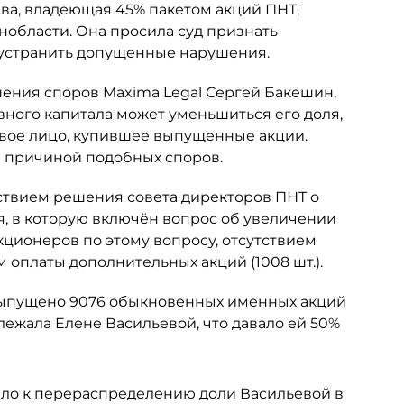
ьева, владеющая 45% пакетом акций ПНТ,
нобласти. Она просила суд признать
 устранить допущенные нарушения.
шения споров Maxima Legal Сергей Бакешин,
вного капитала может уменьшиться его доля,
овое лицо, купившее выпущенные акции.
ся причиной подобных споров.
ствием решения совета директоров ПНТ о
я, в которую включён вопрос об увеличении
кционеров по этому вопросу, отсутствием
 оплаты дополнительных акций (1008 шт.).
 выпущено 9076 обыкновенных именных акций
ежала Елене Васильевой, что давало ей 50%
ело к перераспределению доли Васильевой в