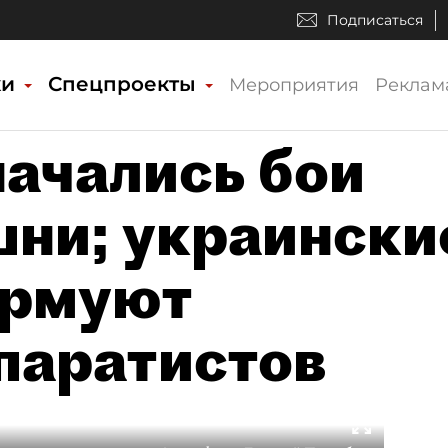
Подписаться
ки
Спецпроекты
Мероприятия
Реклам
начались бои
шни; украински
урмуют
паратистов