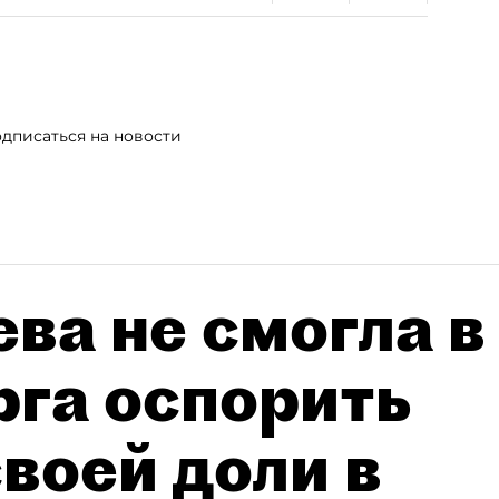
дписаться на новости
ва не смогла в
рга оспорить
воей доли в