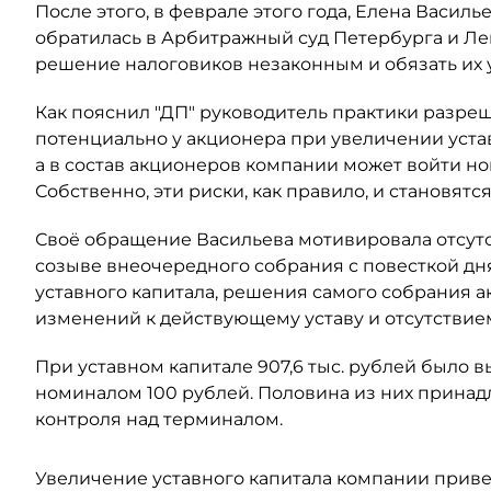
После этого, в феврале этого года, Елена Васил
обратилась в Арбитражный суд Петербурга и Ле
решение налоговиков незаконным и обязать их
Как пояснил "ДП" руководитель практики разре
потенциально у акционера при увеличении уста
а в состав акционеров компании может войти н
Собственно, эти риски, как правило, и становят
Своё обращение Васильева мотивировала отсут
созыве внеочередного собрания с повесткой дн
уставного капитала, решения самого собрания а
изменений к действующему уставу и отсутствием
При уставном капитале 907,6 тыс. рублей было
номиналом 100 рублей. Половина из них принадл
контроля над терминалом.
Увеличение уставного капитала компании прив