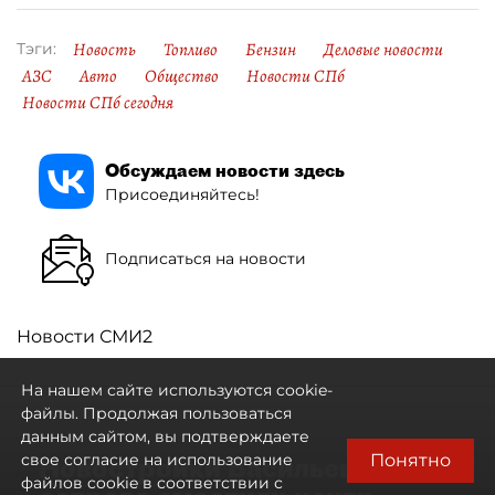
Новость
Топливо
Бензин
Деловые новости
Тэги:
АЗС
Авто
Общество
Новости СПб
Новости СПб сегодня
Обсуждаем новости здесь
Присоединяйтесь!
Подписаться на новости
Новости СМИ2
На нашем сайте используются cookie-
файлы. Продолжая пользоваться
данным сайтом, вы подтверждаете
Понятно
свое согласие на использование
Новостройки Васильевского
файлов cookie в соответствии с