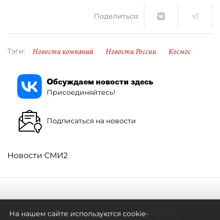
Поделиться:
Новости компаний
Новости России
Космос
Тэги:
Обсуждаем новости здесь
Присоединяйтесь!
Подписаться на новости
Новости СМИ2
Самостоятельными стали:
На нашем сайте используются cookie-