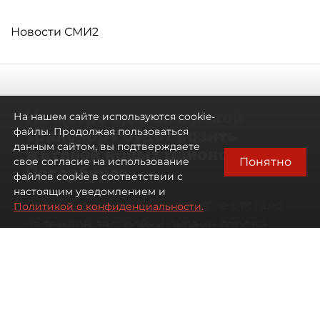
Новости СМИ2
Не метро единым: какой
На нашем сайте используются cookie-
транспорт будет возить
файлы. Продолжая пользоваться
данным сайтом, вы подтверждаете
жителей новых районов
Понятно
свое согласие на использование
Петербурга
файлов cookie в соответствии с
настоящим уведомлением и
Развитие метро в Петербурге отстало
Политикой о конфиденциальности.
от темпов застройки окраин города
07 августа 2026
00:44
447
Читайте нас в мессенджере Max