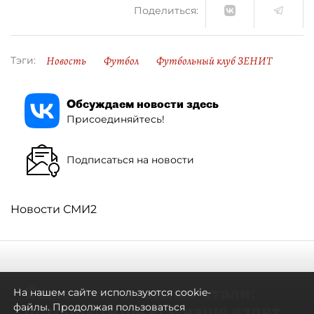
Поделиться:
Новость
Футбол
Футбольный клуб ЗЕНИТ
Тэги:
Обсуждаем новости здесь
Присоединяйтесь!
Подписаться на новости
Новости СМИ2
Самостоятельными стали:
На нашем сайте используются cookie-
петербуржцы всё чаще ездят
файлы. Продолжая пользоваться