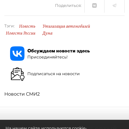
Поделиться:
Новость
Утилизация автомобилей
Тэги:
Новости России
Дума
Обсуждаем новости здесь
Присоединяйтесь!
Подписаться на новости
Новости СМИ2
Дефицитный премиум: сотый
На нашем сайте используются cookie-