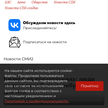
АЗС
Авто
Общество
Новости СПб
Новости СПб сегодня
Обсуждаем новости здесь
Присоединяйтесь!
Подписаться на новости
Новости СМИ2
На нашем сайте используются cookie-
файлы. Продолжая пользоваться
Бизнес на впечатлениях: люди
данным сайтом, вы подтверждаете
платят за событие, собранное
Понятно
свое согласие на использование
для них
файлов cookie в соответствии с
настоящим уведомлением и
Автор фото:
Максим Змеев
Политикой о конфиденциальности.