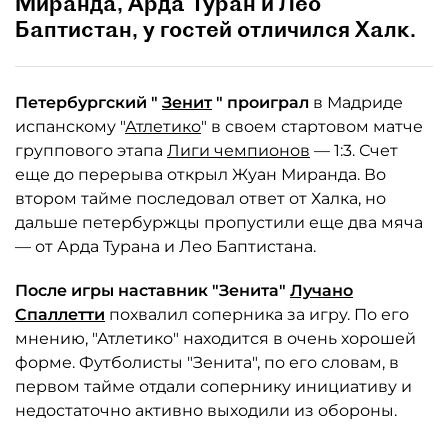
Миранда, Арда Туран и Лео
Баптистан, у гостей отличился Халк.
Петербургский "
Зенит
" проиграл
в Мадриде
испанскому "
Атлетико
" в своем стартовом матче
группового этапа
Лиги чемпионов
— 1:3. Счет
еще до перерыва открыл Жуан Миранда. Во
втором тайме последовал ответ от Халка, но
дальше петербуржцы пропустили еще два мяча
— от Арда Турана и Лео Баптистана.
После игры наставник "Зенита"
Лучано
Спаллетти
похвалил соперника за игру. По его
мнению, "Атлетико" находится в очень хорошей
форме. Футболисты "Зенита", по его словам, в
первом тайме отдали сопернику инициативу и
недостаточно активно выходили из обороны.