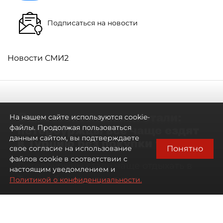
Подписаться на новости
Новости СМИ2
Самостоятельными стали:
На нашем сайте используются cookie-
петербуржцы всё чаще ездят
файлы. Продолжая пользоваться
данным сайтом, вы подтверждаете
в Турцию без покупки туров
Понятно
свое согласие на использование
файлов cookie в соответствии с
Петербуржцы стали чаще отдыхать в
настоящим уведомлением и
Турции без покупки туров
Политикой о конфиденциальности.
08 августа 2026
00:05
2825