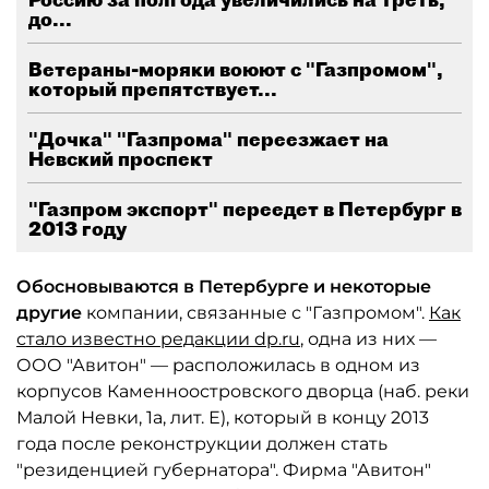
до...
Ветераны-моряки воюют с "Газпромом",
который препятствует...
"Дочка" "Газпрома" переезжает на
Невский проспект
"Газпром экспорт" переедет в Петербург в
2013 году
Обосновываются в Петербурге и некоторые
другие
компании, связанные с "Газпромом".
Как
стало известно редакции dp.ru
, одна из них —
ООО "Авитон" — расположилась в одном из
корпусов Каменноостровского дворца (наб. реки
Малой Невки, 1а, лит. Е), который в концу 2013
года после реконструкции должен стать
"резиденцией губернатора". Фирма "Авитон"