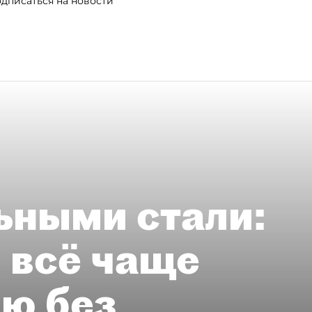
дписаться на новости
ьными стали:
 всё чаще
ию без