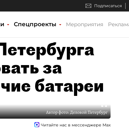
Подписаться
ки
Спецпроекты
Мероприятия
Реклам
Петербурга
вать за
чие батареи
Автор фото:
Деловой Петербург
Читайте нас в мессенджере Max