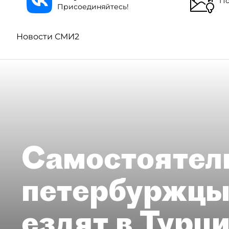
По
Присоединяйтесь!
Новости СМИ2
Самостоятел
петербуржцы
ездят в Турц