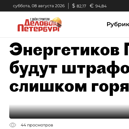
$
€
суббота, 08 августа 2026
82,17
94,84
Рубри
Энергетиков 
будут штрафо
слишком горя
44
просмотров