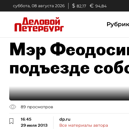
$
€
суббота, 08 августа 2026
82,17
94,84
Рубри
Мэр Феодосии
подъезде соб
89
просмотров
16:45
dp.ru
29 июля 2013
Все материалы автора