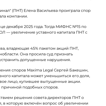
нал" (ПНТ) Елена Васильева проиграла спор
ала компании.
це декабря 2025 года. Тогда МИФНС №15 по
ЮЛ — увеличение уставного капитала ПНТ с
ьева, владеющая 45% пакетом акций ПНТ,
нобласти. Она просила суд признать
 устранить допущенные нарушения.
шения споров Maxima Legal Сергей Бакешин,
вного капитала может уменьшиться его доля,
овое лицо, купившее выпущенные акции.
ся причиной подобных споров.
ствием решения совета директоров ПНТ о
я, в которую включён вопрос об увеличении