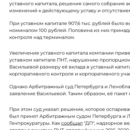
уставного капитала, решения самого собрания а
изменений к действующему уставу и отсутствием
При уставном капитале 907,6 тыс. рублей было
номиналом 100 рублей. Половина из них принадл
контроля над терминалом.
Увеличение уставного капитала компании прив
уставном капитале ПНТ, нарушению пропорцион
Васильевой размеру её вклада в уставный капит
корпоративного контроля и корпоративного учас
Однако Арбитражный суд Петербурга и Леноблас
заявление Васильевой. Таким образом, её пакет 
При этом суд указал: решение, которое оспарива
был принят Арбитражным судом Петербурга и Ле
Генпрокуратуры. Как
сообщал
"ДП", надзорное в