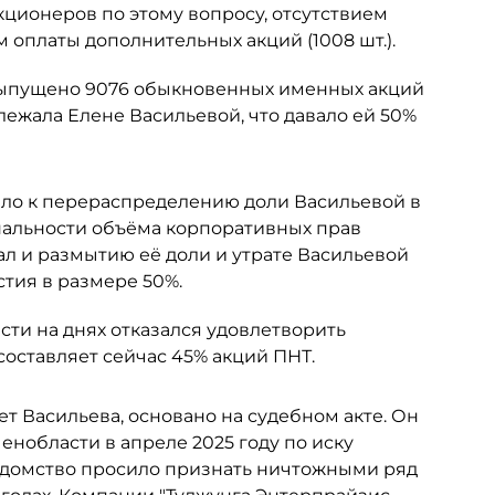
кционеров по этому вопросу, отсутствием
 оплаты дополнительных акций (1008 шт.).
 выпущено 9076 обыкновенных именных акций
ежала Елене Васильевой, что давало ей 50%
ело к перераспределению доли Васильевой в
альности объёма корпоративных прав
ал и размытию её доли и утрате Васильевой
тия в размере 50%.
ти на днях отказался удовлетворить
составляет сейчас 45% акций ПНТ.
ет Васильева, основано на судебном акте. Он
нобласти в апреле 2025 году по иску
едомство просило признать ничтожными ряд