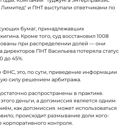
 годах. Компании "Туджунга Энтерпрайзис
с Лимитед" и ПНТ выступали ответчиками по
сующих бумаг, принадлежавших
гина. Кроме того, суд восстановил 1008
рованы при распределении долей — они
та директоров ПНТ Васильева потеряла статус
0 до 45%.
 ФНС, это, по сути, приведение информации
ную силу решением арбитража.
достаточно распространены в практике.
 этого деньги, а допэмиссия является одним
риём, как допэмиссия. может использоваться
авило, происходит размывание доли кого-
е корпоративного контроля.