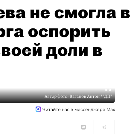
ва не смогла в
рга оспорить
воей доли в
Автор фото:
Ваганов Антон / "ДП"
Читайте нас в мессенджере Max