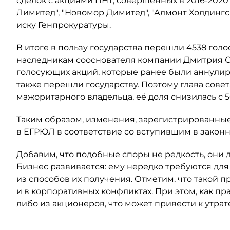
сделок с акциями ПНТ, совершённых в 2016-2020
Лимитед", "Новомор Димитед", "Алмонт Холдинг
иску Генпрокуратуры.
В итоге в пользу государства
перешли
4538 голо
наследникам сооснователя компании Дмитрия Ски
голосующих акций, которые ранее были аннули
также перешли государству. Поэтому глава сове
мажоритарного владельца, её доля снизилась с 5
Таким образом, изменения, зарегистрированные
в ЕГРЮЛ в соответствие со вступившим в закон
Добавим, что подобные споры не редкость, они 
Бизнес развивается: ему нередко требуются для
из способов их получения. Отметим, что такой п
и в корпоративных конфликтах. При этом, как пр
либо из акционеров, что может привести к утрат