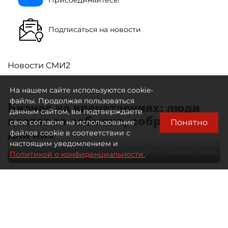
Подписаться на новости
Новости СМИ2
На нашем сайте используются cookie-
файлы. Продолжая пользоваться
Бизнес на впечатлениях: люди
данным сайтом, вы подтверждаете
платят за событие, собранное
Понятно
свое согласие на использование
для них
файлов cookie в соответствии с
настоящим уведомлением и
Автор фото:
Максим Змеев
Политикой о конфиденциальности.
04 августа 2026
15:51
4133
Читайте нас в мессенджере Max
dp.ru
Все материалы автора